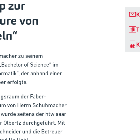
p zur
K
ure von
T
ln“
K
hmacher zu seinem
„Bachelor of Science“ im
rmatik“, der anhand einer
er erfolgte.
ngsraum der Faber-
ium von Herrn Schuhmacher
 wurde seitens der htw saar
er Olbertz durchgeführt. Mit
chneider und die Betreuer